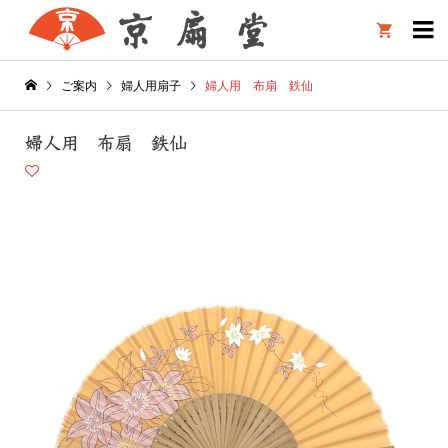

ご案内
婦人用扇子
婦人用 布扇 鉄仙
婦人用 布扇 鉄仙