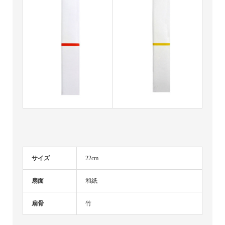
サイズ
22cm
扇面
和紙
扇骨
竹