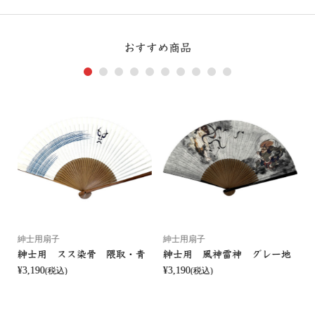
おすすめ商品
1
2
3
4
5
6
7
8
9
10
紳士用扇子
紳士用扇子
紳士用 スス染骨 隈取・青
紳士用 風神雷神 グレー地
¥3,190
¥3,190
¥
(税込)
(税込)