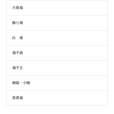
六骨扇
飾り扇
白 扇
扇子袋
扇子立
桐箱・小物
茶席扇