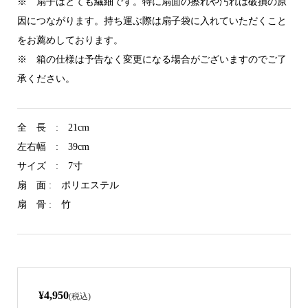
※ 扇子はとても繊細です。特に扇面の擦れや汚れは破損の原
因につながります。持ち運ぶ際は扇子袋に入れていただくこと
をお薦めしております。
※ 箱の仕様は予告なく変更になる場合がございますのでご了
承ください。
全 長 : 21cm
左右幅 : 39cm
サイズ : 7寸
扇 面 : ポリエステル
扇 骨 : 竹
¥4,950
(税込)