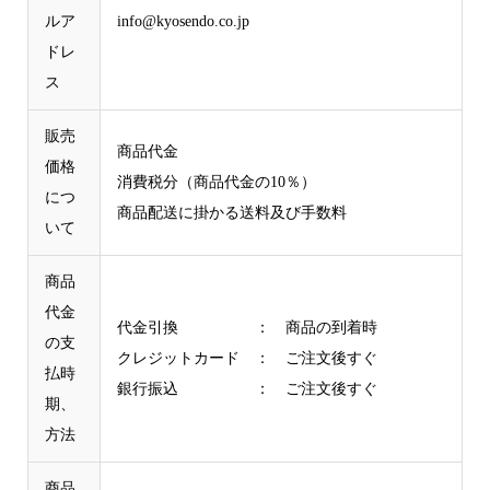
ルア
info@kyosendo.co.jp
ドレ
ス
販売
商品代金
価格
消費税分（商品代金の10％）
につ
商品配送に掛かる送料及び手数料
いて
商品
代金
代金引換 ： 商品の到着時
の支
クレジットカード ： ご注文後すぐ
払時
銀行振込 ： ご注文後すぐ
期、
方法
商品