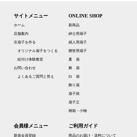
サイトメニュー
ONLINE SHOP
ホーム
新商品
店舗案内
紳士用扇子
京扇子を作る
婦人用扇子
オリジナル扇子をつくる
贈答用扇子
絵付け体験教室
夏 扇
お問い合わせ
舞 扇
よくあるご質問と答え
白 扇
飾り扇
扇子袋
扇子立
桐箱・小物
会員様メニュー
ご利用ガイド
新規会員登録
商品のお届け・送料について