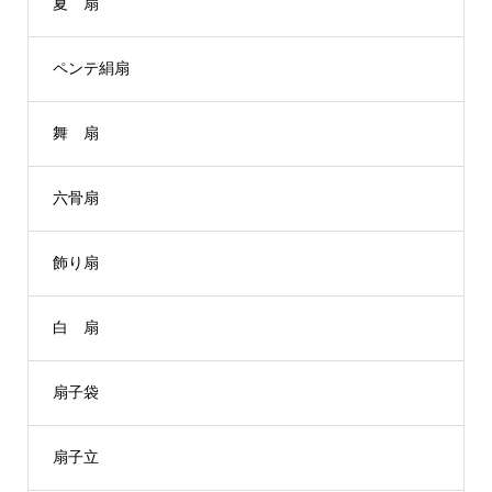
夏 扇
ペンテ絹扇
舞 扇
六骨扇
飾り扇
白 扇
扇子袋
扇子立