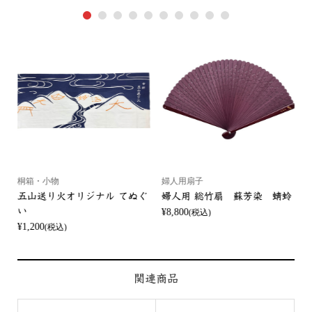
1
2
3
4
5
6
7
8
9
10
桐箱・小物
婦人用扇子
五山送り火オリジナル てぬぐ
婦人用 総竹扇 蘇芳染 蜻蛉
い
¥8,800
¥
(税込)
¥1,200
(税込)
関連商品