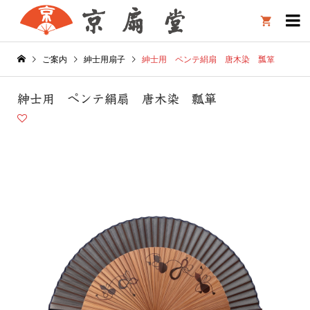

ご案内
紳士用扇子
紳士用 ペンテ絹扇 唐木染 瓢箪
紳士用 ペンテ絹扇 唐木染 瓢箪