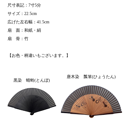
尺寸表記：7寸5分
サイズ：22.5cm
広げた左右幅：41.5cm
扇 面：和紙・絹
扇 骨：竹
【お色・柄違いもございます。】
唐木染 瓢箪(ひょうたん)
黒染 蜻蛉(とんぼ)