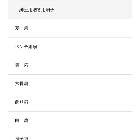
紳士用贈答用扇子
夏 扇
ペンテ絹扇
舞 扇
六骨扇
飾り扇
白 扇
扇子袋