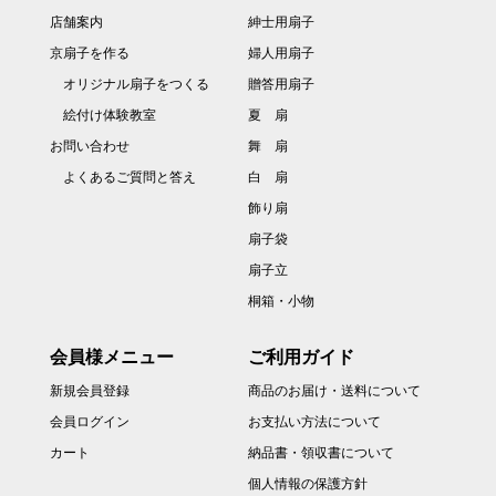
店舗案内
紳士用扇子
京扇子を作る
婦人用扇子
オリジナル扇子をつくる
贈答用扇子
絵付け体験教室
夏 扇
お問い合わせ
舞 扇
よくあるご質問と答え
白 扇
飾り扇
扇子袋
扇子立
桐箱・小物
会員様メニュー
ご利用ガイド
新規会員登録
商品のお届け・送料について
会員ログイン
お支払い方法について
カート
納品書・領収書について
個人情報の保護方針