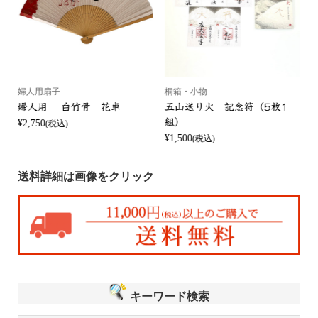
婦人用扇子
桐箱・小物
婦人用 白竹骨 花車
五山送り火 記念符（5枚1
組）
¥2,750
¥
(税込)
¥1,500
(税込)
送料詳細は画像をクリック
キーワード検索