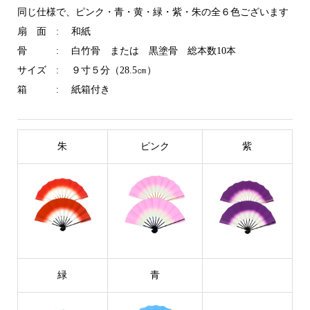
同じ仕様で、ピンク・青・黄・緑・紫・朱の全６色ございます
扇 面 : 和紙
骨 : 白竹骨 または 黒塗骨 総本数10本
サイズ : ９寸５分（28.5㎝）
箱 : 紙箱付き
朱
ピンク
紫
緑
青