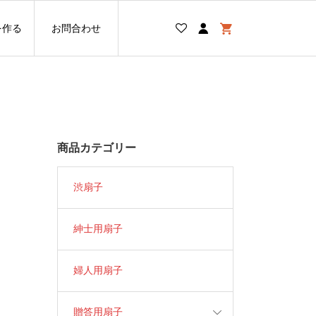
を作る
お問合わせ
商品カテゴリー
渋扇子
紳士用扇子
婦人用扇子
贈答用扇子