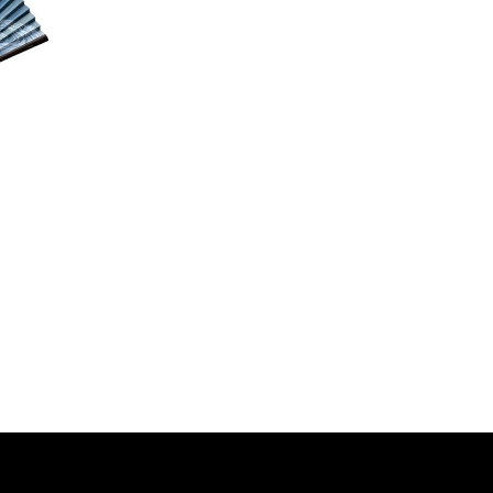
婦人用扇子
婦人用扇子
婦人用 額スカシ 水仙
婦人用 総竹扇
¥9,130
¥8,800
(税込)
(税込)