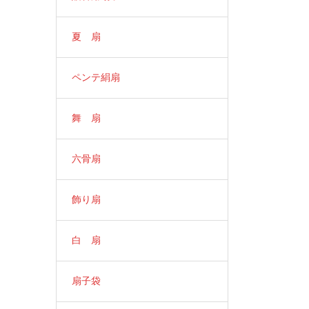
夏 扇
ペンテ絹扇
舞 扇
六骨扇
飾り扇
白 扇
扇子袋