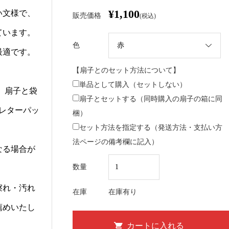
¥1,100
い文様で、
販売価格
(税込)
ています。
色
最適です。
【扇子とのセット方法について】
単品として購入（セットしない）
。扇子と袋
扇子とセットする（同時購入の扇子の箱に同
レターパッ
梱）
セット方法を指定する（発送方法・支払い方
法ページの備考欄に記入）
なる場合が
数量
擦れ・汚れ
在庫
在庫有り
薦めいたし