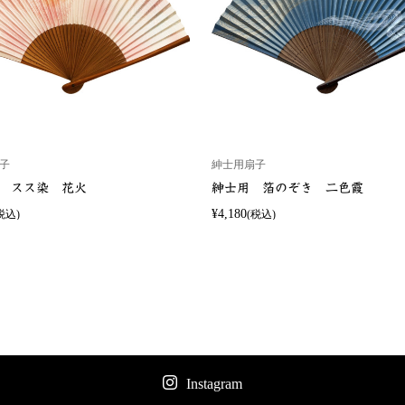
子
紳士用扇子
 スス染 花火
紳士用 箔のぞき 二色霞
¥4,180
税込)
(税込)
Instagram