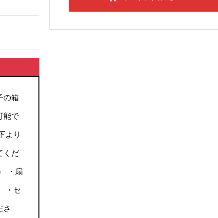
子の箱
可能で
下より
てくだ
） ・扇
 ・セ
ださ