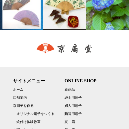
サイトメニュー
ONLINE SHOP
ホーム
新商品
店舗案内
紳士用扇子
京扇子を作る
婦人用扇子
オリジナル扇子をつくる
贈答用扇子
絵付け体験教室
夏 扇