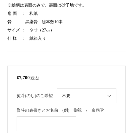
※絵柄は表面のみで、裏面は砂子地です。
扇 面 ： 和紙
骨 ： 黒染骨 総本数10本
サイズ ： ９寸（27㎝）
仕 様 ： 紙箱入り
¥7,700
(税込)
熨斗(のし)のご希望
熨斗の表書きとお名前 (例) 御祝 / 京扇堂