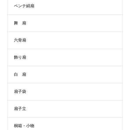
ペンテ絹扇
舞 扇
六骨扇
飾り扇
白 扇
扇子袋
扇子立
桐箱・小物