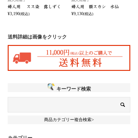
婦人用 スス染 露しずく
婦人用 額スカシ 水仙
¥3,190
¥9,130
(税込)
(税込)
¥
送料詳細は画像をクリック
キーワード検索
商品カテゴリー複合検索>
カテゴリー