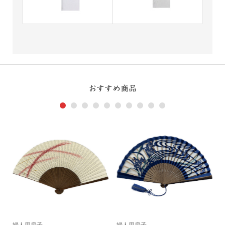
おすすめ商品
1
2
3
4
5
6
7
8
9
10
婦人用扇子
婦人用扇子