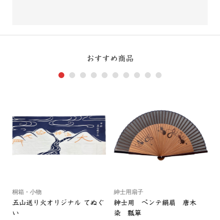
おすすめ商品
1
2
3
4
5
6
7
8
9
10
桐箱・小物
紳士用扇子
五山送り火オリジナル てぬぐ
紳士用 ペンテ絹扇 唐木
い
染 瓢箪