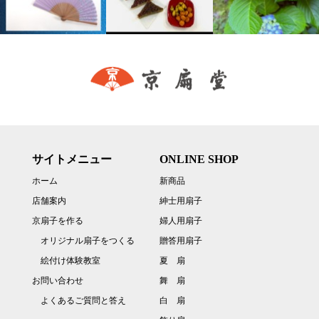
サイトメニュー
ONLINE SHOP
ホーム
新商品
店舗案内
紳士用扇子
京扇子を作る
婦人用扇子
オリジナル扇子をつくる
贈答用扇子
絵付け体験教室
夏 扇
お問い合わせ
舞 扇
よくあるご質問と答え
白 扇