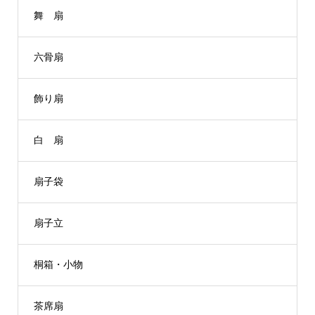
舞 扇
六骨扇
飾り扇
白 扇
扇子袋
扇子立
桐箱・小物
茶席扇