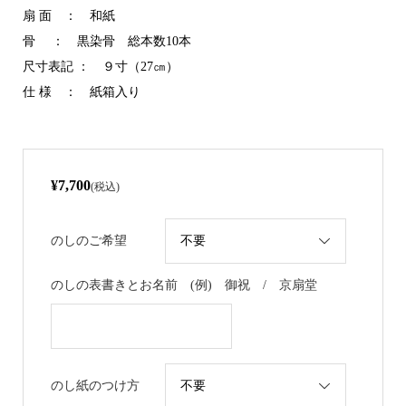
扇 面 ： 和紙
骨 ： 黒染骨 総本数10本
尺寸表記 ： ９寸（27㎝）
仕 様 ： 紙箱入り
¥7,700
(税込)
のしのご希望
のしの表書きとお名前 (例) 御祝 / 京扇堂
のし紙のつけ方