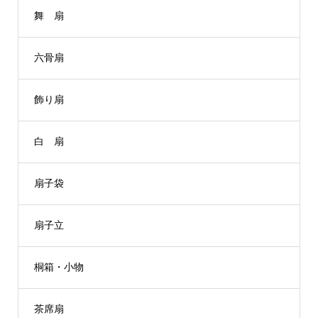
舞 扇
六骨扇
飾り扇
白 扇
扇子袋
扇子立
桐箱・小物
茶席扇