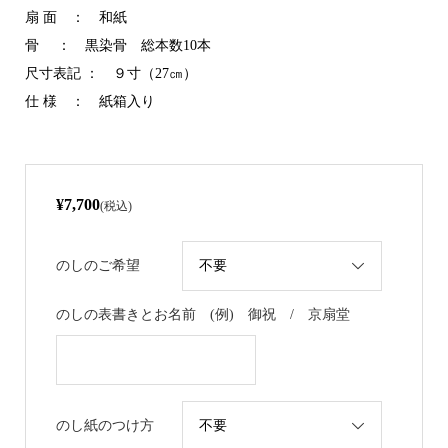
扇 面 ： 和紙
骨 ： 黒染骨 総本数10本
尺寸表記 ： ９寸（27㎝）
仕 様 ： 紙箱入り
¥7,700
(税込)
のしのご希望
のしの表書きとお名前 (例) 御祝 / 京扇堂
のし紙のつけ方