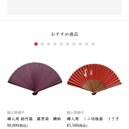
おすすめ商品
1
2
3
4
5
6
7
8
9
10
婦人用扇子
婦人用扇子
婦人用 総竹扇 蘇芳染 蜻蛉
婦人用 ミニ切抜扇 うさぎ
¥8,800
¥5,500
¥
(税込)
(税込)