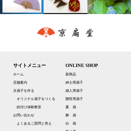
サイトメニュー
ONLINE SHOP
ホーム
新商品
店舗案内
紳士用扇子
京扇子を作る
婦人用扇子
オリジナル扇子をつくる
贈答用扇子
絵付け体験教室
夏 扇
お問い合わせ
舞 扇
よくあるご質問と答え
白 扇