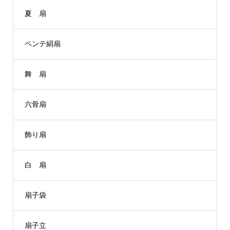
夏 扇
ペンテ絹扇
舞 扇
六骨扇
飾り扇
白 扇
扇子袋
扇子立