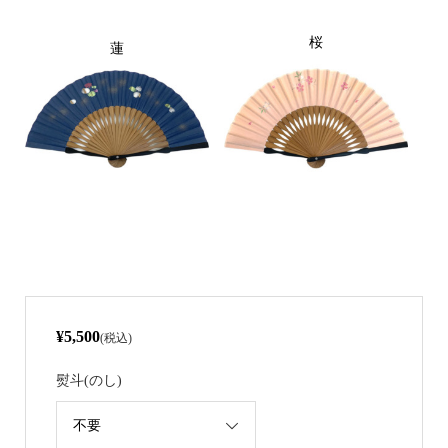
桜
蓮
¥5,500
(税込)
熨斗(のし)