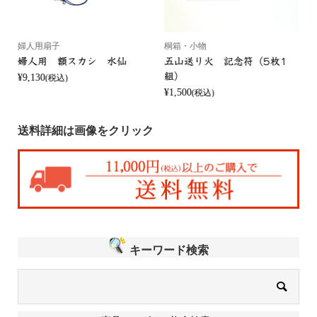
婦人用扇子
桐箱・小物
婦人用 額スカシ 水仙
五山送り火 記念符（5枚1
組）
¥9,130
¥
(税込)
¥1,500
(税込)
送料詳細は画像をクリック
キーワード検索