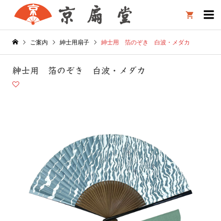

ご案内
紳士用扇子
紳士用 箔のぞき 白波・メダカ
紳士用 箔のぞき 白波・メダカ