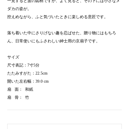
一見すると波の図柄ですが、よく見ると、その下には小さなメ
ダカの姿が。
控えめながら、ふと気づいたときに楽しめる意匠です。
落ち着いた中にさりげない趣を忍ばせた、贈り物にはもちろ
ん、日常使いにもふさわしい紳士用の京扇子です。
サイズ
尺寸表記：7寸5分
たたみすがた：22.5cm
開いた左右幅：39.0 cm
扇 面： 和紙
扇 骨： 竹