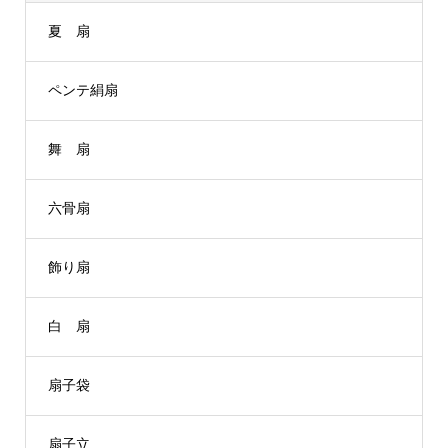
夏 扇
ペンテ絹扇
舞 扇
六骨扇
飾り扇
白 扇
扇子袋
扇子立