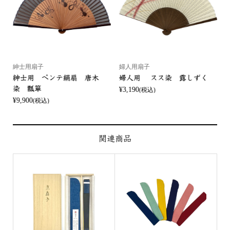
紳士用扇子
婦人用扇子
紳士用 ペンテ絹扇 唐木
婦人用 スス染 露しずく
染 瓢箪
¥3,190
¥
(税込)
¥9,900
(税込)
関連商品