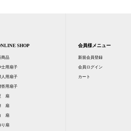
ONLINE SHOP
会員様メニュー
新商品
新規会員登録
紳士用扇子
会員ログイン
婦人用扇子
カート
贈答用扇子
夏 扇
舞 扇
白 扇
飾り扇