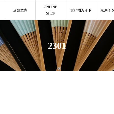
ONLINE
店舗案内
買い物ガイド
京扇子
SHOP
2301