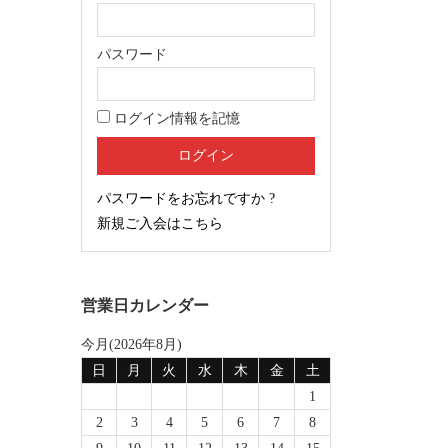
パスワード
ログイン情報を記憶
パスワードをお忘れですか ?
新規ご入会はこちら
営業日カレンダー
今月(2026年8月)
日
月
火
水
木
金
土
1
2
3
4
5
6
7
8