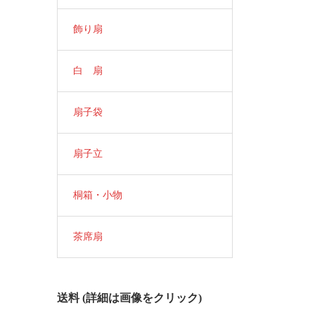
飾り扇
白 扇
扇子袋
扇子立
桐箱・小物
茶席扇
送料 (詳細は画像をクリック)