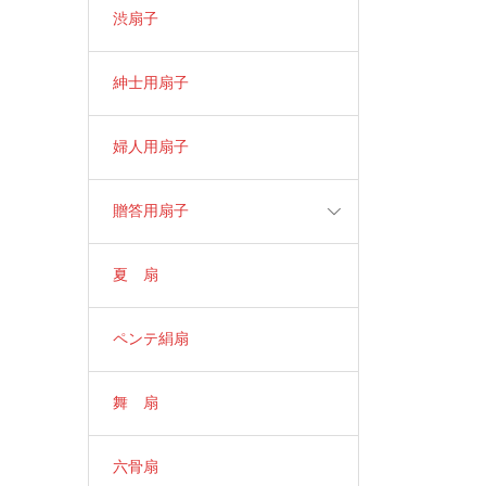
渋扇子
紳士用扇子
婦人用扇子
贈答用扇子
夏 扇
ペンテ絹扇
舞 扇
六骨扇