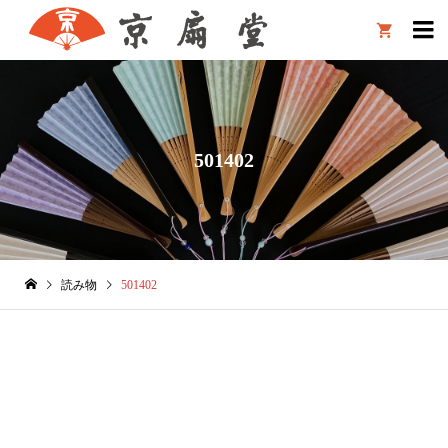

501402
読み物
501402