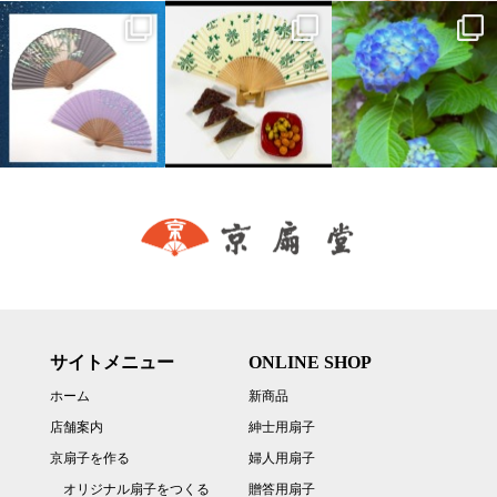
サイトメニュー
ONLINE SHOP
ホーム
新商品
店舗案内
紳士用扇子
京扇子を作る
婦人用扇子
オリジナル扇子をつくる
贈答用扇子