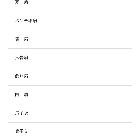
夏 扇
ペンテ絹扇
舞 扇
六骨扇
飾り扇
白 扇
扇子袋
扇子立