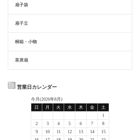
扇子袋
扇子立
桐箱・小物
茶席扇
営業日カレンダー
今月(2026年8月)
日
月
火
水
木
金
土
1
2
3
4
5
6
7
8
9
10
11
12
13
14
15
16
17
18
19
20
21
22