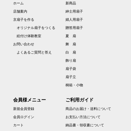
ホーム
新商品
店舗案内
紳士用扇子
京扇子を作る
婦人用扇子
オリジナル扇子をつくる
贈答用扇子
絵付け体験教室
夏 扇
お問い合わせ
舞 扇
よくあるご質問と答え
白 扇
飾り扇
扇子袋
扇子立
桐箱・小物
会員様メニュー
ご利用ガイド
新規会員登録
商品のお届け・送料について
会員ログイン
お支払い方法について
カート
納品書・領収書について