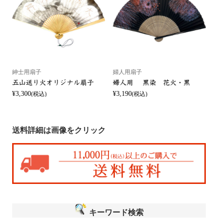
紳士用扇子
婦人用扇子
五山送り火オリジナル扇子
婦人用 黒染 花火・黒
¥3,300
¥3,190
(税込)
(税込)
¥
送料詳細は画像をクリック
キーワード検索