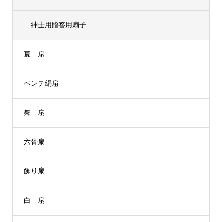
紳士用贈答用扇子
夏 扇
ペンテ絹扇
舞 扇
六骨扇
飾り扇
白 扇