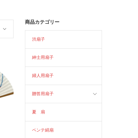
商品カテゴリー
渋扇子
紳士用扇子
婦人用扇子
贈答用扇子
夏 扇
ペンテ絹扇