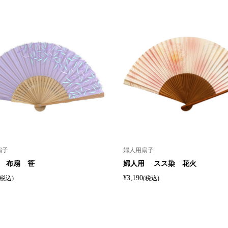
扇子
婦人用扇子
 布扇 笹
婦人用 スス染 花火
¥3,190
(税込)
(税込)