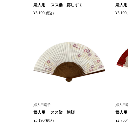
婦人用 スス染 露しずく
婦人用
¥3,190
¥3,190
(税込)
婦人用扇子
婦人用
婦人用 スス染 朝顔
婦人用
¥3,190
¥2,750
(税込)