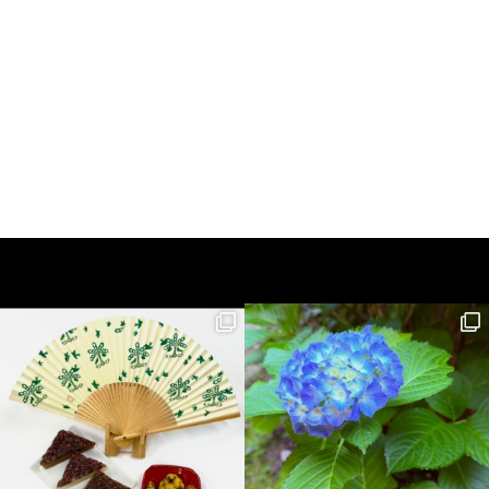
婦人用扇子
紳士用扇子
婦人用 白竹骨 花車
紳士用 白竹
¥2,750
¥2,750
(税込)
(税込)