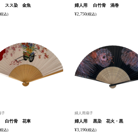
 スス染 金魚
婦人用 白竹骨 渦巻
¥2,750
(税込)
(税込)
扇子
婦人用扇子
 白竹骨 花車
婦人用 黒染 花火・黒
¥3,190
(税込)
(税込)