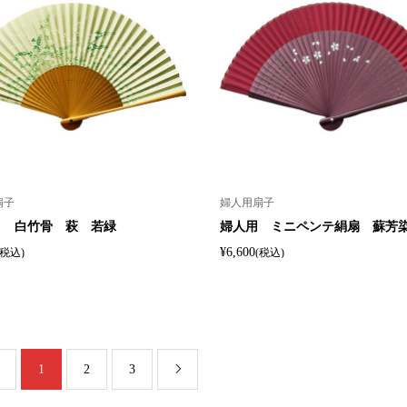
扇子
婦人用扇子
 白竹骨 萩 若緑
婦人用 ミニペンテ絹扇 蘇芳
¥6,600
(税込)
(税込)
1
2
3
