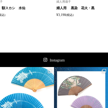
子
婦人用扇子
 額スカシ 水仙
婦人用 黒染 花火・黒
¥3,190
税込)
(税込)
Instagram