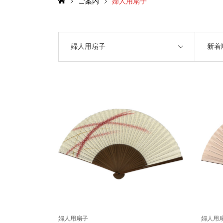
ご案内
婦人用扇子
婦人用扇子
新着
婦人用扇子
婦人用