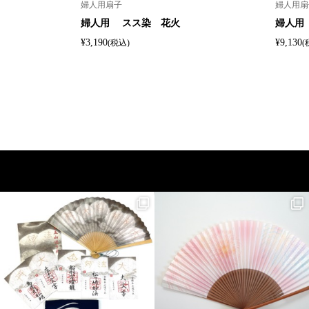
婦人用扇子
婦人用扇
婦人用 スス染 花火
婦人用
¥3,190
¥9,130
(税込)
(