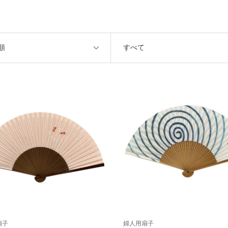
順
すべて
扇子
婦人用扇子