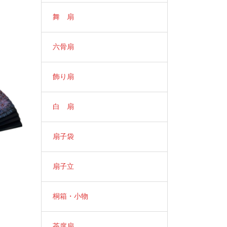
舞 扇
六骨扇
飾り扇
白 扇
扇子袋
扇子立
桐箱・小物
茶席扇