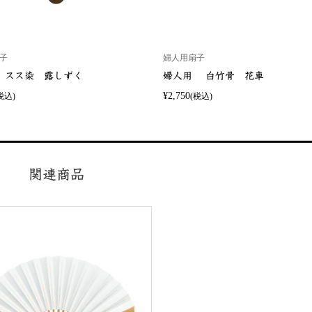
子
婦人用扇子
 スス染 露しずく
婦人用 白竹骨 花車
¥2,750
税込)
(税込)
関連商品