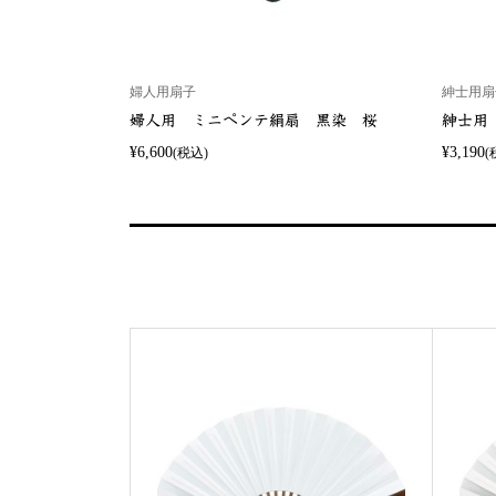
婦人用扇子
紳士用扇
婦人用 ミニペンテ絹扇 黒染 桜
紳士用
¥6,600
¥3,190
(税込)
(