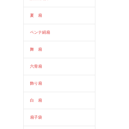
夏 扇
ペンテ絹扇
舞 扇
六骨扇
飾り扇
白 扇
扇子袋