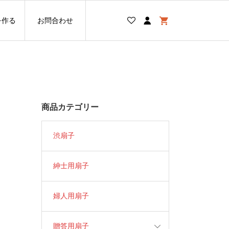
を作る
お問合わせ
商品カテゴリー
渋扇子
紳士用扇子
婦人用扇子
贈答用扇子