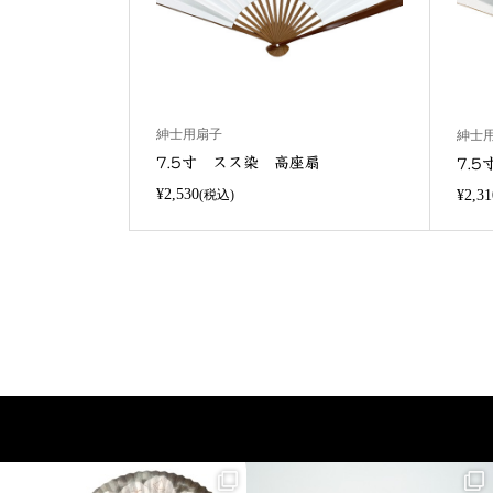
紳士用扇子
紳士
7.5寸 スス染 高座扇
7.
¥2,530
(税込)
¥2,31