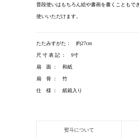
普段使いはもちろん絵や書画を書くこともで
使いいただけます。
たたみすがた： 約27cm
尺 寸 表 記 ： 9寸
扇 面 ： 和紙
扇 骨 ： 竹
仕 様 ： 紙箱入り
熨斗について