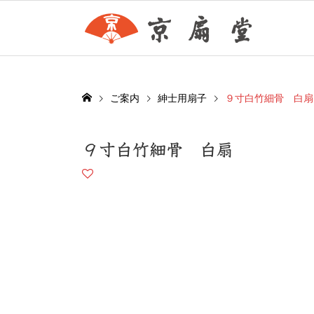
ご案内
紳士用扇子
９寸白竹細骨 白扇
９寸白竹細骨 白扇