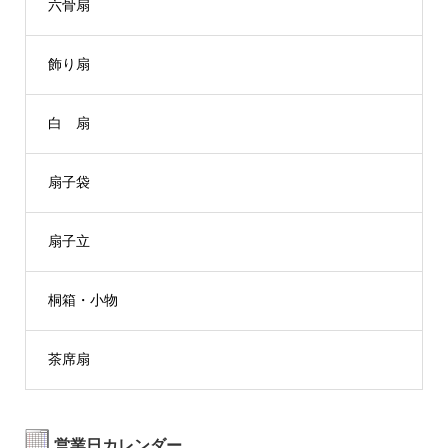
六骨扇
飾り扇
白 扇
扇子袋
扇子立
桐箱・小物
茶席扇
営業日カレンダー