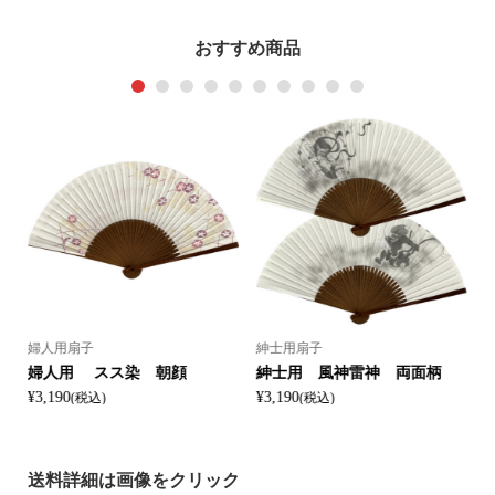
おすすめ商品
1
2
3
4
5
6
7
8
9
10
婦人用扇子
紳士用扇子
婦人用 スス染 朝顔
紳士用 風神雷神 両面柄
¥3,190
¥3,190
¥
(税込)
(税込)
送料詳細は画像をクリック