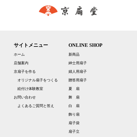
サイトメニュー
ONLINE SHOP
ホーム
新商品
店舗案内
紳士用扇子
京扇子を作る
婦人用扇子
オリジナル扇子をつくる
贈答用扇子
絵付け体験教室
夏 扇
お問い合わせ
舞 扇
よくあるご質問と答え
白 扇
飾り扇
扇子袋
扇子立