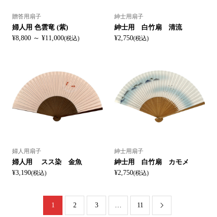
贈答用扇子
紳士用扇子
婦人用 色雲竜 (紫)
紳士用 白竹扇 清流
¥8,800 ～ ¥11,000
¥2,750
(税込)
(税込)
婦人用扇子
紳士用扇子
婦人用 スス染 金魚
紳士用 白竹扇 カモメ
¥3,190
¥2,750
(税込)
(税込)
1
2
3
…
11
