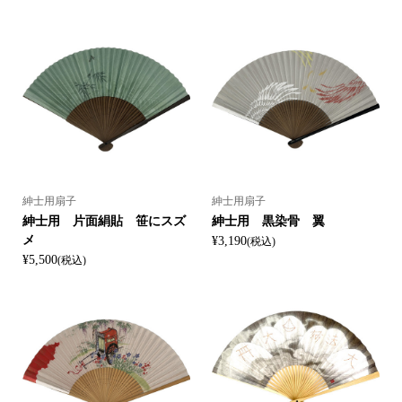
紳士用扇子
紳士用扇子
紳士用 片面絹貼 笹にスズ
紳士用 黒染骨 翼
メ
¥3,190
(税込)
¥5,500
(税込)