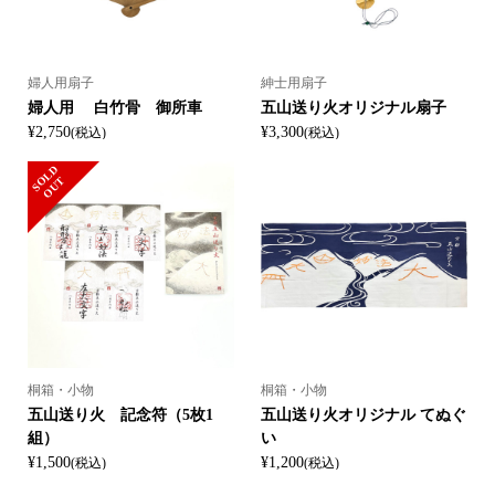
婦人用扇子
紳士用扇子
婦人用 白竹骨 御所車
五山送り火オリジナル扇子
¥2,750
¥3,300
(税込)
(税込)
S
L
D
O
U
O
T
桐箱・小物
桐箱・小物
五山送り火 記念符（5枚1
五山送り火オリジナル てぬぐ
組）
い
¥1,500
¥1,200
(税込)
(税込)