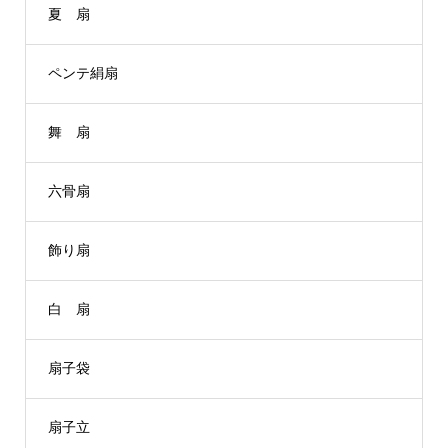
夏 扇
ペンテ絹扇
舞 扇
六骨扇
飾り扇
白 扇
扇子袋
扇子立