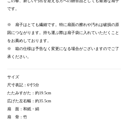
この春、新しい門出を迎える方への贈答品としても最適な扇子
です。
※ 扇子はとても繊細です。特に扇面の擦れや汚れは破損の原
因につながります。持ち運ぶ際は扇子袋に入れていただくこと
をお薦めしております。
※ 箱の仕様は予告なく変更になる場合がございますのでご了
承ください。
サイズ
尺寸表記：6寸5分
たたみすがた：約19.5cm
広げた左右幅：約35.5cm
扇 面：和紙・絹
扇 骨：竹