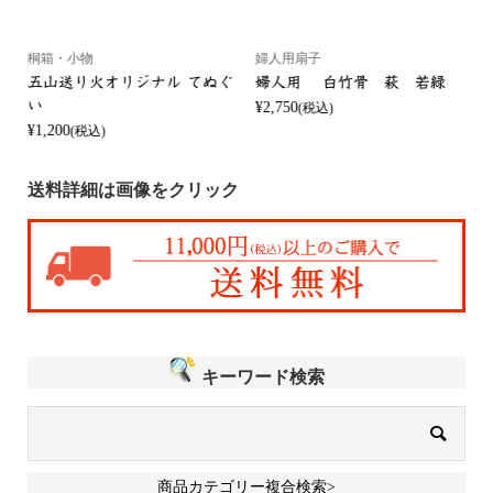
桐箱・小物
婦人用扇子
五山送り火オリジナル てぬぐ
婦人用 白竹骨 萩 若緑
い
¥2,750
¥
(税込)
¥1,200
(税込)
送料詳細は画像をクリック
キーワード検索
商品カテゴリー複合検索>