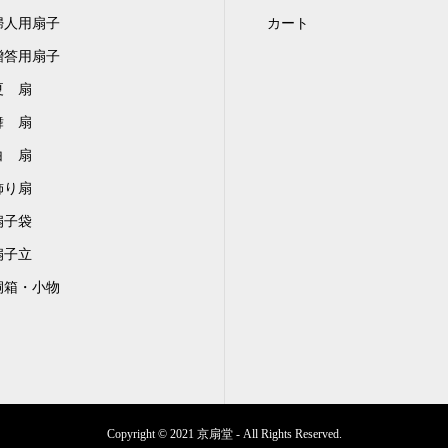
婦人用扇子
カート
贈答用扇子
夏 扇
舞 扇
白 扇
飾り扇
扇子袋
扇子立
桐箱・小物
Copyright © 2021 京扇堂 - All Rights Reserved.