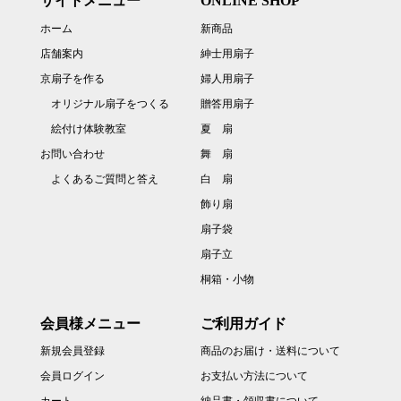
サイトメニュー
ONLINE SHOP
ホーム
新商品
店舗案内
紳士用扇子
京扇子を作る
婦人用扇子
オリジナル扇子をつくる
贈答用扇子
絵付け体験教室
夏 扇
お問い合わせ
舞 扇
よくあるご質問と答え
白 扇
飾り扇
扇子袋
扇子立
桐箱・小物
会員様メニュー
ご利用ガイド
新規会員登録
商品のお届け・送料について
会員ログイン
お支払い方法について