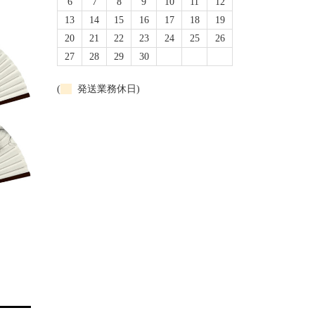
6
7
8
9
10
11
12
13
14
15
16
17
18
19
20
21
22
23
24
25
26
27
28
29
30
(
発送業務休日)
婦人用扇子
紳士用扇子
婦人用 スス染 花火
紳士用 白竹
¥3,190
¥2,750
(税込)
(税込)