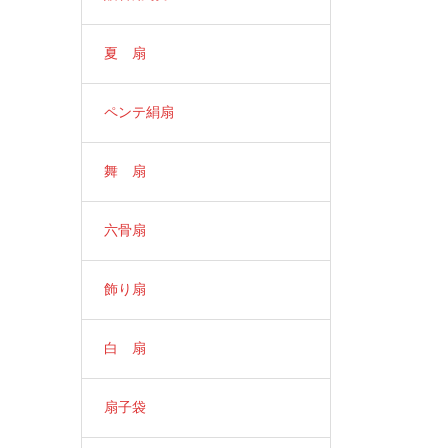
夏 扇
ペンテ絹扇
舞 扇
六骨扇
飾り扇
白 扇
扇子袋