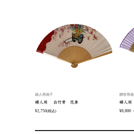
婦人用扇子
贈答用扇
蜻蛉
婦人用 白竹骨 花車
婦人用 
¥2,750
¥8,800 
(税込)