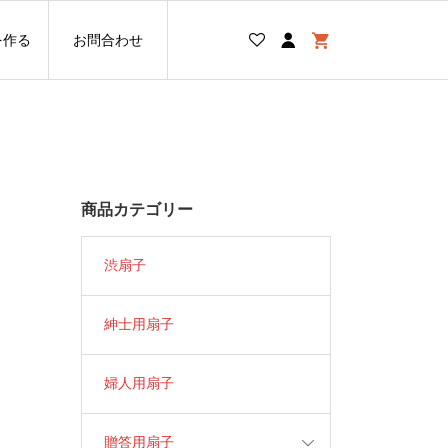
を作る
お問合わせ
商品カテゴリー
渋扇子
紳士用扇子
婦人用扇子
贈答用扇子