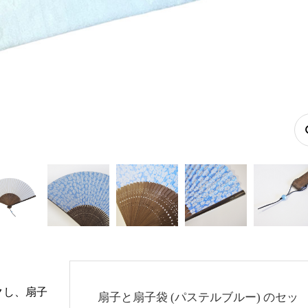
。
クし、扇子
扇子と扇子袋 (パステルブルー) のセッ