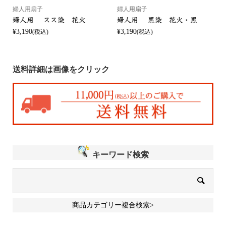
婦人用扇子
婦人用扇子
婦人用 スス染 花火
婦人用 黒染 花火・黒
¥3,190
¥3,190
(税込)
(税込)
¥
送料詳細は画像をクリック
キーワード検索
商品カテゴリー複合検索>