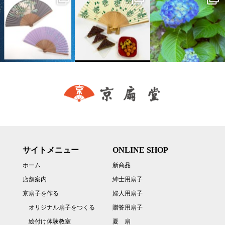
サイトメニュー
ONLINE SHOP
ホーム
新商品
店舗案内
紳士用扇子
京扇子を作る
婦人用扇子
オリジナル扇子をつくる
贈答用扇子
絵付け体験教室
夏 扇