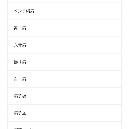
ペンテ絹扇
舞 扇
六骨扇
飾り扇
白 扇
扇子袋
扇子立