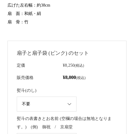
広げた左右幅：約38cm
扇 面：和紙・絹
扇 骨：竹
扇子と扇子袋 (ピンク) のセット
定価
¥8,250
(税込)
¥8,000
販売価格
(税込)
熨斗(のし)
熨斗の表書きとお名前 (空欄の場合は無地となりま
す。) (例) 御祝 / 京扇堂